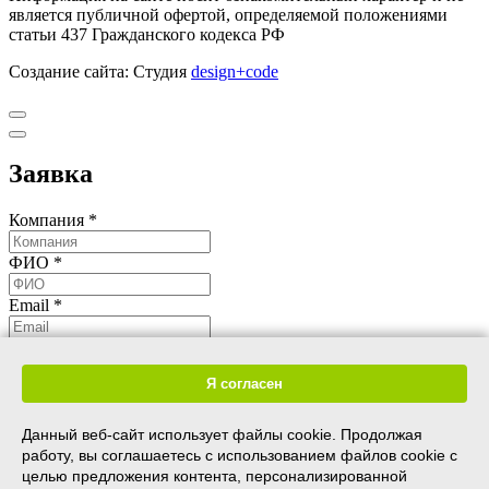
является публичной офертой, определяемой положениями
статьи 437 Гражданского кодекса РФ
Создание сайта: Студия
design+code
Заявка
Компания *
ФИО *
Email *
Телефон *
Я согласен
Пожалуйста, введите символы с картинки*
Данный веб-сайт использует файлы cookie. Продолжая
работу, вы соглашаетесь с использованием файлов cookie с
целью предложения контента, персонализированной
Я даю согласие на обработку моих персональных данных в