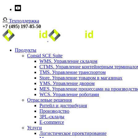
Техподдержка
+7 (495) 197-85-50
Продукты
Consid SCE Suite
WMS. Управление складом
CTMS. Управление контейнерным терминало
TMS. Управление транспортом
Store. Управление товаром в магазинах
YMS. Управление двором
MES. Управление процессами на производств
WCS. Управление роботами
Отраслевые решения
Ритейл и дистрибуция
Производство
3PL-склады
E-commerce
Услуги
Логистическое проектирование