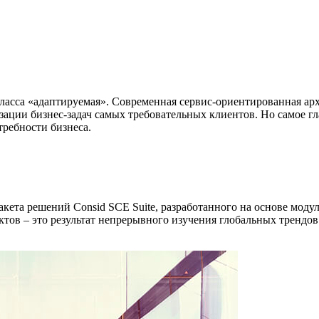
ласса «адаптируемая». Современная сервис-ориентированная арх
зации бизнес-задач самых требовательных клиентов. Но самое г
ребности бизнеса.
кета решений Consid SCE Suite, разработанного на основе моду
уктов – это результат непрерывного изучения глобальных тренд