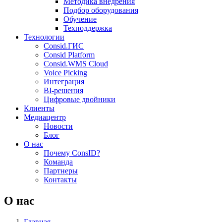
Методика внедрения
Подбор оборудования
Обучение
Техподдержка
Технологии
Consid.ГИС
Consid Platform
Consid.WMS Cloud
Voice Picking
Интеграция
BI-решения
Цифровые двойники
Клиенты
Медиацентр
Новости
Блог
О нас
Почему ConsID?
Команда
Партнеры
Контакты
О нас
Главная